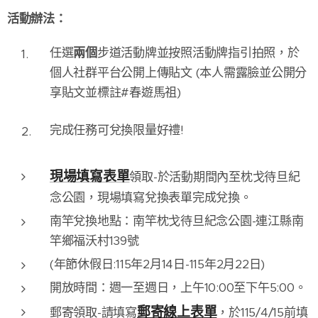
活動辦法：
任選
兩個
步道活動牌並按照活動牌指引拍照，於
個人社群平台公開上傳貼文 (本人需露臉並公開分
享貼文並標註#春遊馬祖)
完成任務可兌換限量好禮!
現場填寫表單
領取-於活動期間內至枕戈待旦紀
念公園，現場填寫兌換表單完成兌換。
南竿兌換地點：南竿枕戈待旦紀念公園-連江縣南
竿鄉福沃村139號
(年節休假日:115年2月14日-115年2月22日)
開放時間：週一至週日，上午10:00至下午5:00。
郵寄線上表單
郵寄領取-請填寫
，於115/4/15前填