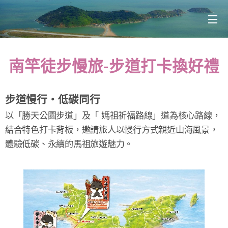
南竿徒步慢旅-步道打卡換好禮
步道慢行・低碳同行
以「勝天公園步道」及「 媽祖祈福路線」道為核心路線，
結合特色打卡背板，邀請旅人以慢行方式親近山海風景，
體驗低碳、永續的馬祖旅遊魅力。