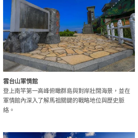
雲台山軍情館
登上南竿第一高峰俯瞰群島與對岸壯闊海景，並在
軍情館內深入了解馬祖關鍵的戰略地位與歷史脈
絡。