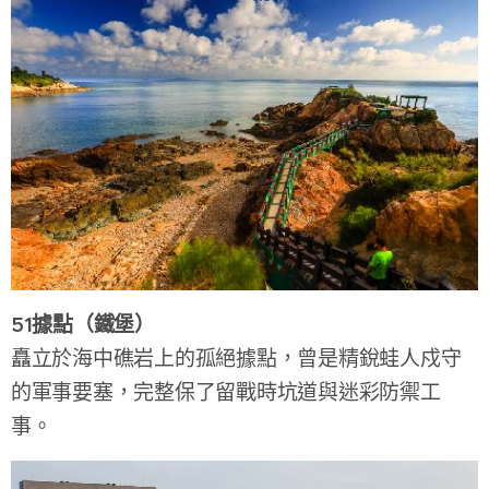
51據點（鐵堡）
矗立於海中礁岩上的孤絕據點，曾是精銳蛙人戍守
的軍事要塞，完整保了留戰時坑道與迷彩防禦工
事。