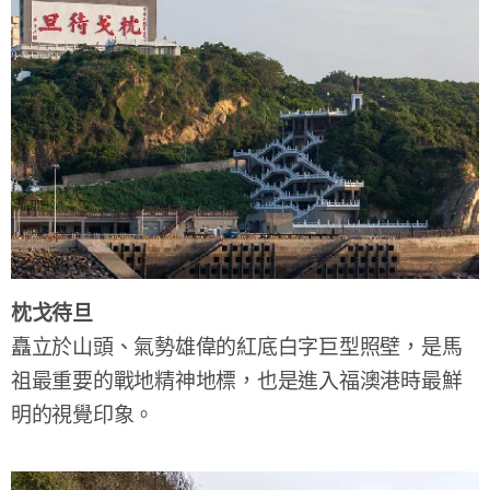
枕戈待旦
矗立於山頭、氣勢雄偉的紅底白字巨型照壁，是馬
祖最重要的戰地精神地標，也是進入福澳港時最鮮
明的視覺印象。