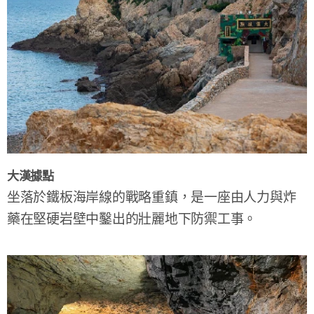
大漢據點
坐落於鐵板海岸線的戰略重鎮，是一座由人力與炸
藥在堅硬岩壁中鑿出的壯麗地下防禦工事。