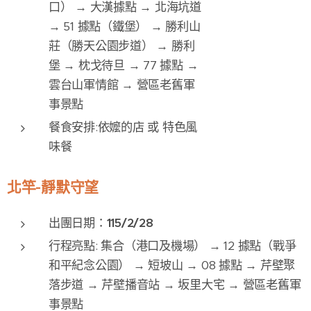
口） → 大漢據點 → 北海坑道
→ 51 據點（鐵堡） → 勝利山
莊（勝天公園步道） → 勝利
堡 → 枕戈待旦 → 77 據點 →
雲台山軍情館 → 營區老舊軍
事景點
餐食安排:依嬤的店 或 特色風
味餐
北竿-靜默守望
出團日期：
115/2/28
行程亮點: 集合（港口及機場） → 12 據點（戰爭
和平紀念公園） → 短坡山 → 08 據點 → 芹壁聚
落步道 → 芹壁播音站 → 坂里大宅 → 營區老舊軍
事景點