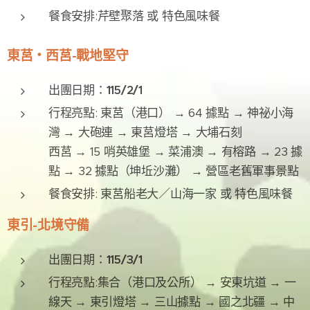
餐食安排:芹壁聚落 或 特色風味餐
東莒・西莒-戰地堅守
出團日期：
115/2/1
行程亮點: 東莒（港口） → 64 據點 → 神祕小海
灣 → 大砲連 → 東莒燈塔 → 大埔石刻
西莒 → 15 哨英雄堡 → 菜浦澳 → 有榕路 → 23 據
點 → 32 據點（坤坵沙灘） → 營區老舊軍事景點
餐食安排: 東莒船老大／山海一家 或 特色風味餐
東引-北境守備
出團日期：
115/3/1
行程亮點:集合（港口及公所） → 安東坑道 → 一
線天 → 東引燈塔 → 三山據點 → 國之北疆 → 中